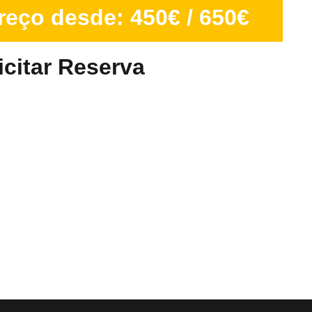
reço desde:
450€ / 650€
icitar Reserva