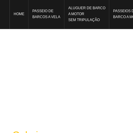
ALUGUER DE BARCO
PASSEIO DE
PASSEIOS 
HOME
A MOTOR
BARCOS A VELA
BARCO A 
SEM TRIPULAÇÃO
PASSEI
Login/Registro